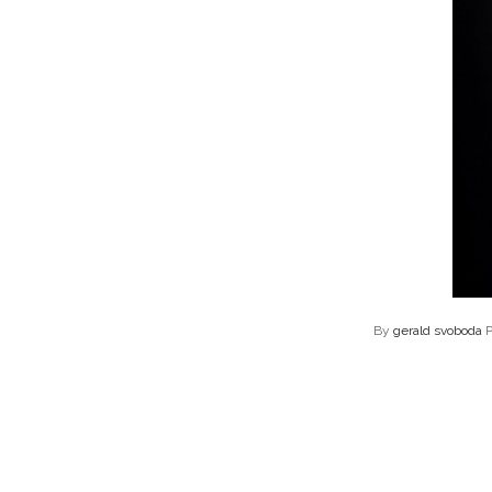
By
gerald svoboda