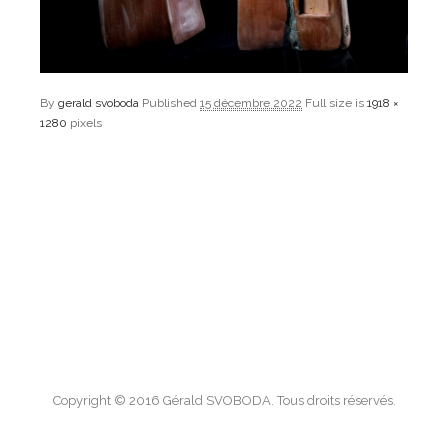
By
gerald svoboda
Published
15 décembre 2022
Full size is
1918 ×
1280
pixels
Copyright © 2016 Gérald SVOBODA. Tous droits réservés.