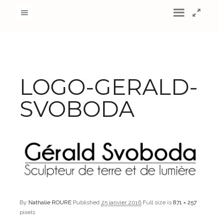
LOGO-GERALD-
SVOBODA
By
Nathalie ROURE
Published
25 janvier 2016
Full size is
871 × 257
pixels