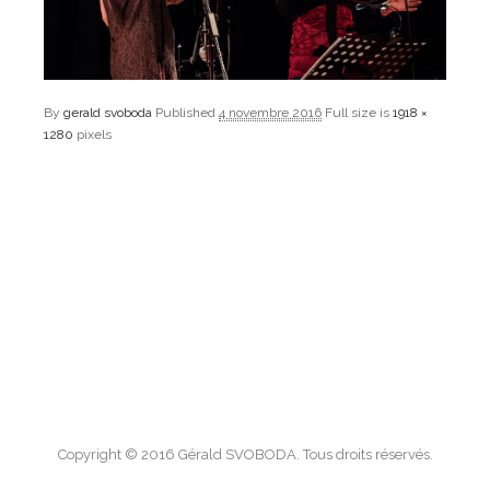
By
gerald svoboda
Published
4 novembre 2016
Full size is
1918 ×
1280
pixels
Copyright © 2016 Gérald SVOBODA. Tous droits réservés.