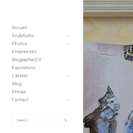
GSV_4251
GSV_4246
GSV_4239
GSV_4233
GSV_4231
Accueil
Sculptures
Photos
Empreintes
Biographie/CV
Expositions
L’atelier
Blog
Presse
Contact