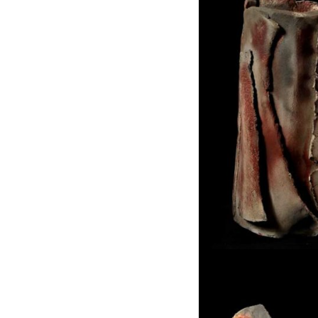
FENÊTRE
Guetteur
GUETTEUR
Peau
PEAU
Tours
TOURS
Turquoise
TURQUOISE