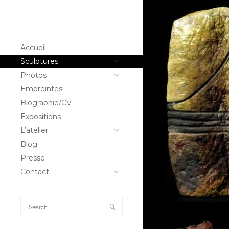
Bloc
1
BLOC
1
Accueil
Sculptures
Bloc
2
Photos
BLOC
Empreintes
2
Biographie/CV
Expositions
Colonnes
L’atelier
COLONNES
Blog
Presse
Contact
Etonné
ETONNÉ
fenêtre