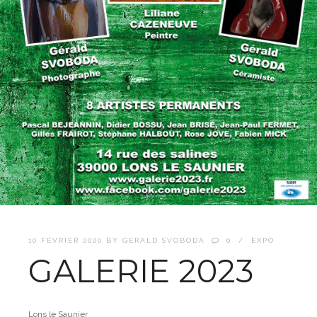
10 FÉVRIER 2020
BY
GERALD SVOBODA
0
EXPO
GALERIE 2023
Lons le Saunier